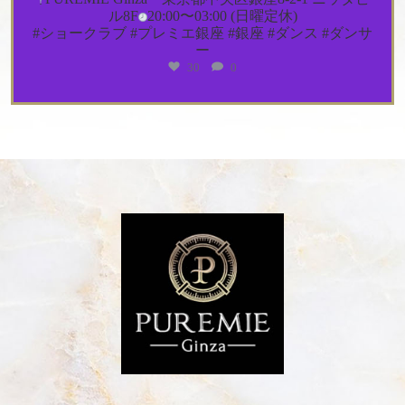
ル8F
20:00〜03:00 (日曜定休)
#ショークラブ #プレミエ銀座 #銀座 #ダンス #ダンサ
ー
30
0
クールビズ割り
スタートします
Puremie_ginza
ジャケット割のご好評にお応えして再登場
でもそろ
7月 9
そろジャケットは暑い…
という事で、
クールビズ
割り
開始します
夏のビジネススタイルでお越しのお客様1名様につ
き、
5,000円OFF
3名様でご来店、3名共ビジネススタイルでしたら
15,000円OFFになります!
期間は未定なのでお早めにご利用ください
※トータルのお会計より割引になります
※他割引プ
ランとの併用はできません
♦️PUREMIE Ginza♦️
東京都中央区銀座8-2-1
ニッタビ
ル8F
03-6264-6709
#プレミエ銀座 #puremieginza #銀座 #ショークラブ #
ダンサー
19
0