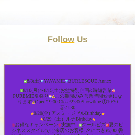
Follow
Us
8/8(土)
YAVAMIE
BURLESQUE Annex
Puremie_ginza
8/10(月)〜8/15(土)
お盆特別企画&時短営業
8月 6
PUREMIE夏祭り
この期間のみ営業時間変更にな
ります
Open/19:00 Close/23:00
Showtime ①19:30
②21:30
8/28(金) アスミ・ジゼルbirthday
8/29（土）ルナbirthday
お得なキャンペーン
実施中
クールビズ
夏のビ
ジネススタイルでご来店のお客様1名につき¥5,000割