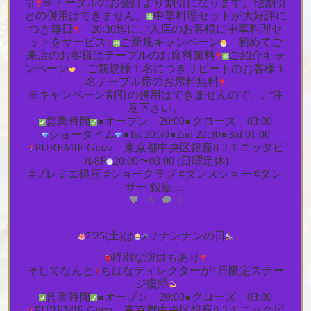
引
※トータルのお会計より割引になります。他割引
との併用はできません。
中華料理セットが大好評に
つき毎日
20:30迄にご入店のお客様に中華料理セ
ットをサービス
ご新規キャンペーン
初めてご
来店のお客様はテーブルのお席料無料
ご紹介キャ
ンペーン
ご新規様１名につきリピートのお客様１
名テーブル席のお席料無料
※キャンペーン割引の併用はできませんので、ご注
意下さい。
営業時間
オープン 20:00
クローズ 03:00
ショータイム
1st 20:30
2nd 22:30
3rd 01:00
PUREMIE Ginza
東京都中央区銀座8-2-1 ニッタビ
ル8F
20:00〜03:00 (日曜定休)
#プレミエ銀座 #ショークラブ #ダンスショー #ダン
サー 銀座
…
19
0
7/25(土)は
リナンナンの日
Puremie_ginza
特別な演目もあり
7月 23
そしてなんと
ちはなディレクターが1日限定ステー
ジ復帰
営業時間
オープン 20:00
クローズ 03:00
PUREMIE Ginza
東京都中央区銀座8-2-1 ニッタビ