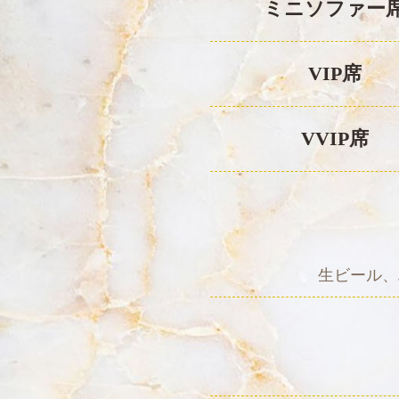
ミニソファー
VIP席
VVIP席
生ビール、