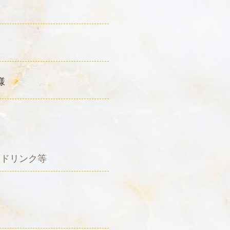
様
様
様
トドリンク等