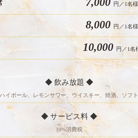
7,000
席
円／1名
8,000
円／1名
10,000
円／1名
◆ 飲み放題 ◆
ハイボール、レモンサワー、ウイスキー、焼酒、ソフ
◆ サービス料 ◆
10%消費税